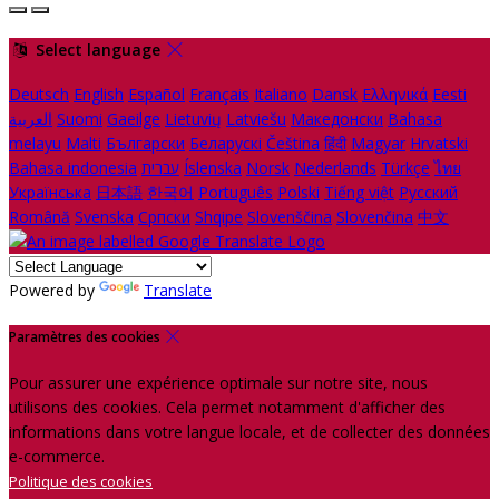
Select language
Deutsch
English
Español
Français
Italiano
Dansk
Ελληνικά
Eesti
العربية
Suomi
Gaeilge
Lietuvių
Latviešu
Македонски
Bahasa
melayu
Malti
Български
Беларускі
Čeština
हिंदी
Magyar
Hrvatski
Bahasa indonesia
עברית
Íslenska
Norsk
Nederlands
Türkçe
ไทย
Українська
日本語
한국어
Português
Polski
Tiếng việt
Русский
Română
Svenska
Српски
Shqipe
Slovenščina
Slovenčina
中文
Powered by
Translate
Paramètres des cookies
Pour assurer une expérience optimale sur notre site, nous
utilisons des cookies. Cela permet notamment d'afficher des
informations dans votre langue locale, et de collecter des données
e-commerce.
Politique des cookies