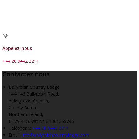
Appelez-nous
+44 28 9442 2211
Contactez nous
Ballyrobin Country Lodge
144-146 Ballyrobin Road,
Aldergrove, Crumlin,
County Antrim,
Northern Ireland,
BT29 4EG, Vat Nr GB361365796
Téléphone
:
+44 28 9442 2211
Email:
info@ballyrobincountrylodge.com