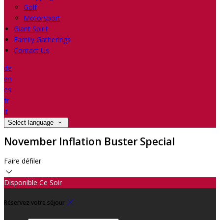
Golf
Motorsport
Giant Spirit
Family Gatherings
Contact Us
de
en
es
fr
it
Select language
November Inflation Buster Special
Faire défiler
Disponible Ce Soir
Réservez votre séjour